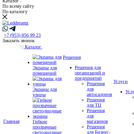
Каталог
По всему сайту
По каталогу
+7 (953) 856 99 23
Заказать звонок
Каталог
Решения
Решения для
Экраны для
организаций и
помещений
предприятий
Услуги
Решения
для
Экраны для
Усл
автосалонов
улицы
Решения
для ТЦ
Решения
для
Главная
магазинов
Гибкие
Решения
прозрачные
для Бизнес-
светодиодные