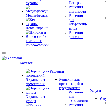
Центров
экраны
Решения
для спорта
Медиафасады
Решения
для
конференц-
Rental экраны
залов
Решения
для сцен
Пилоны и
Видео-стойки
Каталог
Решения
Решения для
Экраны для
организаций и
помещений
предприятий
Услуги
Решения
для
Экраны для
Усл
автосалонов
улицы
Решения