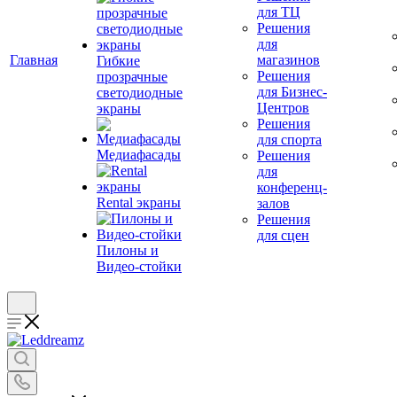
для ТЦ
Решения
для
Главная
магазинов
Гибкие
Решения
прозрачные
для Бизнес-
светодиодные
Центров
экраны
Решения
для спорта
Медиафасады
Решения
для
конференц-
Rental экраны
залов
Решения
для сцен
Пилоны и
Видео-стойки