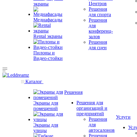
Центров
экраны
Решения
для спорта
Медиафасады
Решения
для
конференц-
Rental экраны
залов
Решения
для сцен
Пилоны и
Видео-стойки
Каталог
Решения
Решения для
Экраны для
организаций и
помещений
предприятий
Услуги
Решения
для
Экраны для
Усл
автосалонов
улицы
Решения