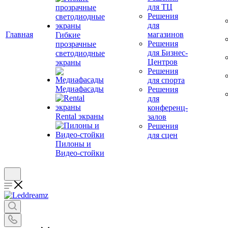
для ТЦ
Решения
для
Главная
магазинов
Гибкие
Решения
прозрачные
для Бизнес-
светодиодные
Центров
экраны
Решения
для спорта
Медиафасады
Решения
для
конференц-
Rental экраны
залов
Решения
для сцен
Пилоны и
Видео-стойки