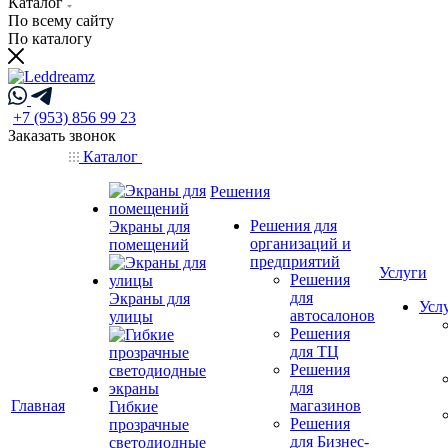
Каталог
По всему сайту
По каталогу
+7 (953) 856 99 23
Заказать звонок
Каталог
Решения
Решения для
Экраны для
организаций и
помещений
предприятий
Услуги
Решения
для
Экраны для
Усл
автосалонов
улицы
Решения
для ТЦ
Решения
для
Главная
магазинов
Гибкие
Решения
прозрачные
для Бизнес-
светодиодные