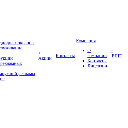
Компания
диодных экранов
служивание
О
+
Контакты
компании
ЕЩЕ
рукций
Акции
Контакты
 рекламных
Лицензии
наружной рекламы
ие