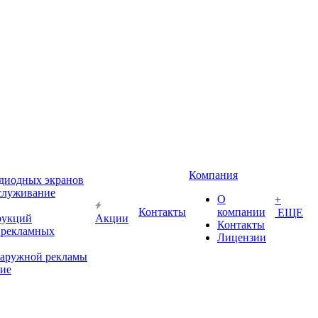
Компания
диодных экранов
служивание
О
+
Контакты
компании
ЕЩЕ
рукций
Акции
Контакты
 рекламных
Лицензии
наружной рекламы
ие