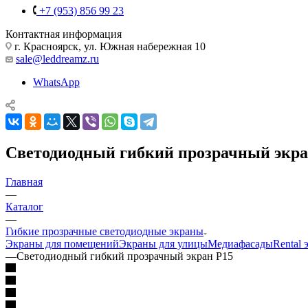
+7 (953) 856 99 23
Контактная информация
г. Красноярск, ул. Южная набережная 10
sale@leddreamz.ru
WhatsApp
Cветодиодный гибкий прозрачный экра
Главная
—
Каталог
—
Гибкие прозрачные светодиодные экраны
Экраны для помещений
Экраны для улицы
Медиафасады
Rental
—
Cветодиодный гибкий прозрачный экран P15